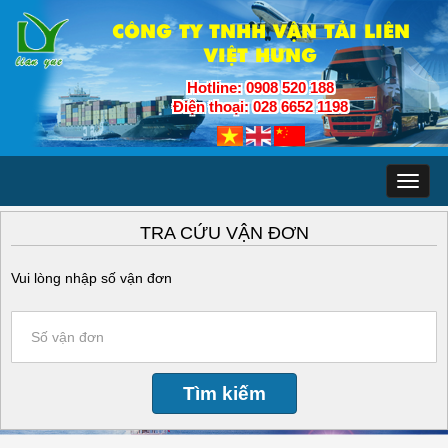
CÔNG TY TNHH VẬN TẢI LIÊN
VIỆT HƯNG
Hotline: 0908 520 188
Điện thoại: 028 6652 1198
Toggl
naviga
TRA CỨU VẬN ĐƠN
Vui lòng nhập số vận đơn
Tìm kiếm