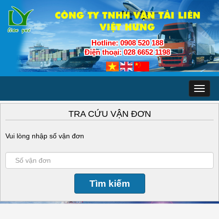
CÔNG TY TNHH VẬN TẢI LIÊN
VIỆT HƯNG
Hotline: 0908 520 188
Điện thoại: 028 6652 1198
Toggl
naviga
TRA CỨU VẬN ĐƠN
Vui lòng nhập số vận đơn
Tìm kiếm