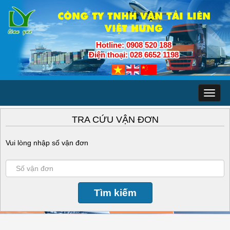
CÔNG TY TNHH VẬN TẢI LIÊN
VIỆT HƯNG
Hotline: 0908 520 188
Điện thoại: 028 6652 1198
Toggl
naviga
TRA CỨU VẬN ĐƠN
Vui lòng nhập số vận đơn
Tìm kiếm